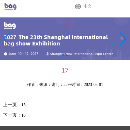
Home
中文
About
Us
Exhibitor
Buyer
Activities
17
News
作者：
来源：
访问：2299
时间：2023-08-01
Centre
Contact
Us
中
上一页：
15
文
下一页：
18