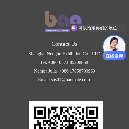
可以预定你们的展位吗？
Contact Us
Shanghai Nengbo Exhibition Co., LTD
Tel: +086-0573-85208868
Name : Julia +086 17858790969
Email: sbs01@baomate.com