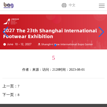
Home
中文
About
Us
Exhibitor
Buyer
Activities
5
News
作者：
来源：
访问：2128
时间：2023-08-01
Centre
Contact
Us
中
上一页：
7
文
下一页：
8