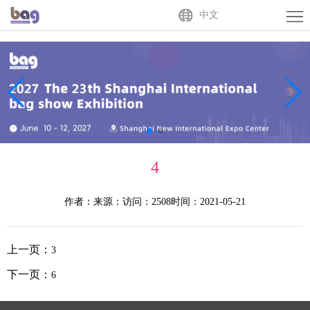
Home
中文
About
Us
Exhibitor
Buyer
Activities
4
News
作者：
来源：
访问：2508
时间：2021-05-21
Centre
Contact
Us
中
上一页：
3
文
下一页：
6