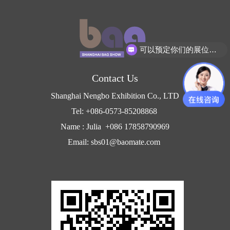
可以预定你们的展位吗？
Contact Us
Shanghai Nengbo Exhibition Co., LTD
Tel: +086-0573-85208868
Name : Julia +086 17858790969
Email: sbs01@baomate.com