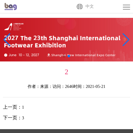
Home
中文
About
Us
Exhibitor
Buyer
Activities
2
News
作者：
来源：
访问：2646
时间：2021-05-21
Centre
Contact
Us
中
上一页：
1
文
下一页：
3