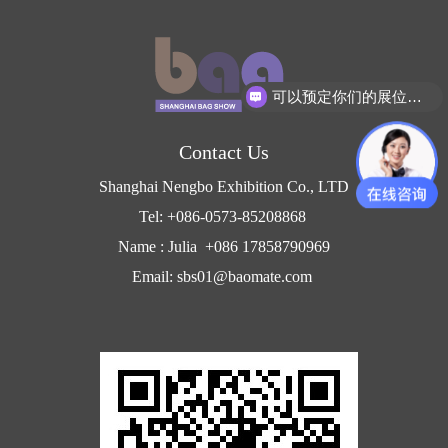
可以预定你们的展位吗？
Contact Us
Shanghai Nengbo Exhibition Co., LTD
Tel: +086-0573-85208868
Name : Julia +086 17858790969
Email: sbs01@baomate.com