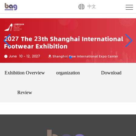
Home
中文
About
Us
Exhibitor
Buyer
Activities
Exhibition Overview
organization
Download
News
Centre
Contact
Review
Us
中
文